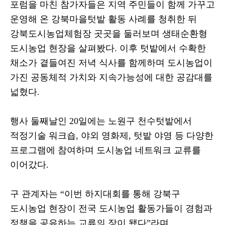
포럼을 마친 참가자들은 지역 주민들이 함께 가꾸고
운영해 온 강북마을텃밭 활동 사례를 청취한 뒤
강북도시농업체험장 곳곳을 둘러보며 생태순환형
도시농업 현장을 살펴봤다
.
이후 텃밭에서 수확한
채소가 곁들여진 저녁 식사를 함께하며 도시농업이
가진 공동체적 가치와 지속가능성에 대한 공감대를
넓혔다
.
행사 둘째날인
20
일에는 노원구 천수텃밭에서
적정기술 워크숍
,
야외 영화제
,
텃밭 야영 등 다양한
프로그램에 참여하며 도시농업 네트워크 교류를
이어갔다
.
구 관계자는
“
이번 하지대회를 통해 강북구
도시농업 현장이 전국 도시농업 활동가들이 경험과
정책을 공유하는 교류의 장이 됐다
”
라며