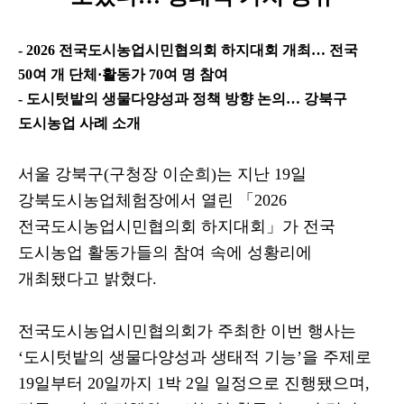
- 2026
전국도시농업시민협의회 하지대회 개최
…
전국
50
여 개 단체
·
활동가
70
여 명 참여
-
도시텃밭의 생물다양성과 정책 방향 논의
…
강북구
도시농업 사례 소개
서울 강북구
(
구청장 이순희
)
는 지난
19
일
강북도시농업체험장에서 열린
「
2026
전국도시농업시민협의회 하지대회
」
가 전국
도시농업 활동가들의 참여 속에 성황리에
개최됐다고 밝혔다
.
전국도시농업시민협의회가 주최한 이번 행사는
‘
도시텃밭의 생물다양성과 생태적 기능
’
을 주제로
19
일부터
20
일까지
1
박
2
일 일정으로 진행됐으며
,