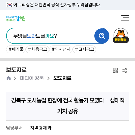
본
이 누리집은 대한민국 공식 전자정부 누리집입니다.
문
강
북
내
통
구
민
용
무엇을
도와
드릴
까요
?
합
청
원
바
검
챗
#폐기물
#채용공고
#임시청사
#고시공고
로
색
봇
가
보도자료
기
홈
>
>
미디어 강북
보도자료
강북구 도시농업 현장에 전국 활동가 모였다… 생태적
가치 공유
담당부서
지역경제과