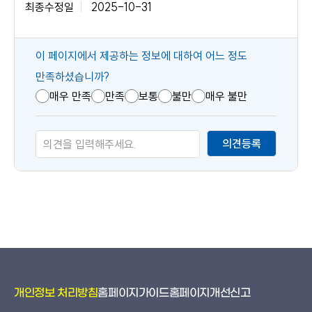
최종수정일
2025-10-31
콘
이 페이지에서 제공하는 정보에 대하여 어느 정도
텐
만족하셨습니까?
츠
매우 만족
만족
보통
불만
매우 불만
만
족
의견등록
도
개인정보 처리방침
홈페이지가이드
홈페이지개선신고