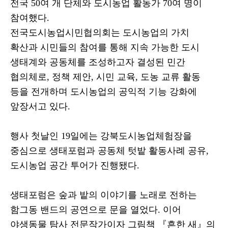
전국
50
여 개 단체와 도시농업 활동가
70
여 명이
참여했다
.
전국도시농업시민협의회는 도시농업의 가치
확산과 시민들의 참여를 통해 지속 가능한 도시
생태계와 공동체를 조성하고자 결성된 민간
협의체로
,
정책 제안
,
시민 교육
,
도농 교류 활동
등을 전개하며 도시농업의 공익적 기능 강화에
앞장서고 있다
.
행사 첫날인
19
일에는 강북도시농업체험장을
중심으로 생태포럼과 공동체 텃밭 활동사례 공유
,
도시농업 공간 투어가 진행됐다
.
생태포럼은 숲과 밭의 이야기를 노래로 전하는
함그동 밴드의 공연으로 문을 열었다
.
이어
야생동물 탐사 전문작가이자 그림책
『
흔한 새
』
의