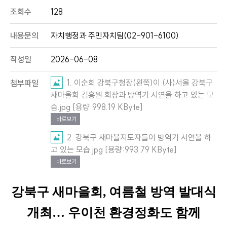
조회수
128
내용문의
자치행정과 주민자치팀(02-901-6100)
작성일
2026-06-08
1. 이순희 강북구청장(왼쪽)이 (사)서울 강북구
첨부파일
새마을회 김흥원 회장과 방역기 시연을 하고 있는 모
습.jpg [용량:998.19 KByte]
바로보기
2. 강북구 새마을지도자들이 방역기 시연을 하
고 있는 모습.jpg [용량:993.79 KByte]
바로보기
강북구 새마을회
,
여름철 방역 발대식
개최
…
우이천 환경정화도 함께