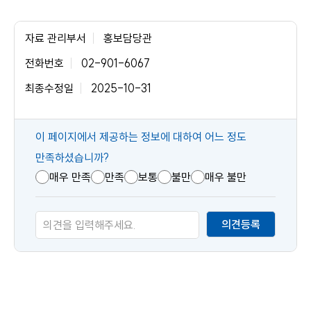
자료 관리부서
홍보담당관
전화번호
02-901-6067
최종수정일
2025-10-31
콘
이 페이지에서 제공하는 정보에 대하여 어느 정도
텐
만족하셨습니까?
츠
매우 만족
만족
보통
불만
매우 불만
만
족
의견등록
도