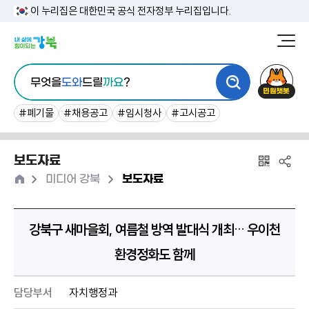
본
이 누리집은 대한민국 공식 전자정부 누리집입니다.
문
강
북
내
통
구
민
용
무엇을
도와
드릴
까요
?
합
청
원
바
검
챗
#폐기물
#채용공고
#임시청사
#고시공고
로
색
봇
가
보도자료
기
홈
>
>
미디어 강북
보도자료
강북구 새마을회, 여름철 방역 발대식 개최… 우이천
환경정화도 함께
담당부서
자치행정과