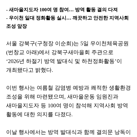
-
새마을지도자
100
여 명 참여
…
방역 활동 결의 다져
-
우이천 일대 정화활동 실시
…
깨끗하고 안전한 지역사회
조성 앞장
서울 강북구
(
구청장 이순희
)
는
5
일 우이천체육공원
(
번창교 아래
)
에서 강북구새마을회 주관으로
‘2026
년 하절기 방역 발대식 및 하천정화활동
’
이
개최됐다고 밝혔다
.
이번 행사는 여름철 감염병 예방과 쾌적한 생활환경
조성을 위해 마련됐으며
,
새마을운동 임원진과
새마을지도자 등
100
여 명이 참석해 지역사회 방역
활동에 대한 의지를 다졌다
.
이날 행사에서는 방역 발대식과 함께 결의문 낭독이