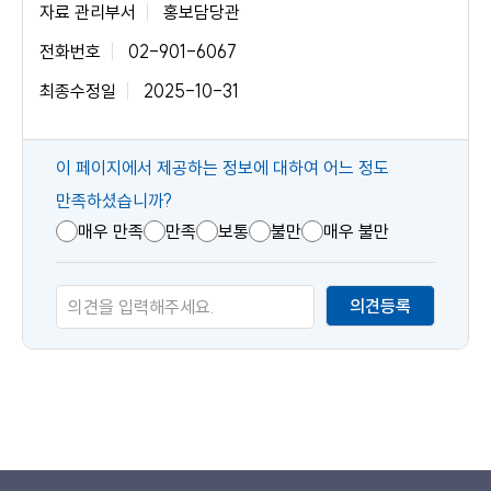
자료 관리부서
홍보담당관
전화번호
02-901-6067
최종수정일
2025-10-31
콘
이 페이지에서 제공하는 정보에 대하여 어느 정도
텐
만족하셨습니까?
츠
매우 만족
만족
보통
불만
매우 불만
만
족
의견등록
도