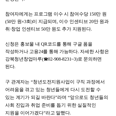
참여자에게는 프로그램 이수 시 참여수당
150
만 원
(50
만 원
×3
회
)
이 지급되며
,
이수 인센티브
20
만 원과
취
·
창업 인센티브
50
만 원도 추가 지원된다
.
신청은 홍보물 내
QR
코드를 통해 구글 폼을
작성하거나 고용
24
를 통해 가능하다
.
자세한 사항은
강북청년창업마루
(
☎
02-908-8231~3)
로 문의하면
된다
.
구 관계자는
“
청년도전지원사업이 구직 과정에서
어려움을 겪고 있는 청년들에게 다시 도전할 수
있는 계기가 되길 바란다
”
라며
“
앞으로도 청년들의
사회 진입과 취업 준비를 돕기 위한 실질적인
지원을 이어가겠다
”
라고 말했다
.