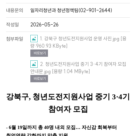
내용문의
일자리청년과 청년정책팀(02-901-2644)
작성일
2026-05-26
1. 강북구 청년도전지원사업 운영 사진.jpg [용
첨부파일
량:960.93 KByte]
바로보기
2. 청년도전지원사업 중기 3·4기 참여자 모집
안내문.jpg [용량:1.04 MByte]
바로보기
강북구
,
청년도전지원사업 중기
3·4
기
참여자 모집
- 6
월
19
일까지 총
40
명 내외 모집
…
자신감 회복부터
취업역량 강화까지 맞춤 지원