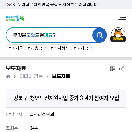
본
이 누리집은 대한민국 공식 전자정부 누리집입니다.
문
강
북
내
통
구
민
용
무엇을
도와
드릴
까요
?
합
청
원
바
검
챗
#폐기물
#채용공고
#임시청사
#고시공고
로
색
봇
가
보도자료
기
홈
>
>
미디어 강북
보도자료
강북구, 청년도전지원사업 중기 3·4기 참여자 모집
담당부서
일자리청년과
조회수
344