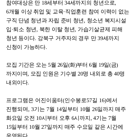
참여대상은 만
18
세부터
34
세까지의 청년으로
,
6
개월 이상 취업 및 교육
·
직업훈련 참여 이력이 없는
구직 단념 청년과 자립 준비 청년
,
청소년 복지시설
입
·
퇴소 청년
,
북한 이탈 청년
,
가습기살균제 피해
청년 등이다
.
강북구 거주자의 경우 만
39
세까지
신청이 가능하다
.
모집 기간은 오는
5
월
26
일
(
화
)
부터
6
월
19
일
(
금
)
까지이며
,
모집 인원은 기수별
20
명 내외로 총
40
명
내외이다
.
프로그램은 어진이움터
(
인수봉로
57
길
16)
에서
진행되며
, 3
기는
7
월
14
일부터
10
월
26
일까지 매주
화요일 오전
10
시부터 오후
6
시까지
, 4
기는
7
월
15
일부터
10
월
27
일까지 매주 수요일 같은 시간에
운영된다
.