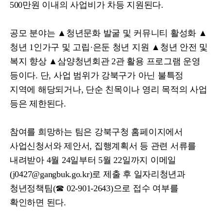
500
만원 이내의 사업비가 차등 지원된다
.
공모 분야는
▲
청년문화 발굴 및 커뮤니티 활성화
▲
청년
1
인가구 및 고립
·
은둔 청년 지원
▲
청년 안전 및
복지 향상
▲
삼양청년회관
2
관 활용 프로그램 운영
등이다
.
단
,
사업 범위가 강북구가 아닌 불특정
지역에 해당되거나
,
단순 친목이나 영리 목적의 사업
등은 제한된다
.
참여를 희망하는 팀은 강북구청 홈페이지에서
사업신청서와 제안서
,
집행계획서 등 관련 서류를
내려받아
4
월
24
일부터
5
월
22
일까지 이메일
(j0427@gangbuk.go.kr)
로 제출 후 일자리청년과
청년정책팀
(
☎
02-901-2643)
으로 접수 여부를
확인하면 된다
.