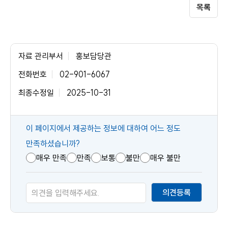
목록
자료 관리부서
홍보담당관
전화번호
02-901-6067
최종수정일
2025-10-31
콘
이 페이지에서 제공하는 정보에 대하여 어느 정도
텐
만족하셨습니까?
츠
매우 만족
만족
보통
불만
매우 불만
만
족
의견등록
도