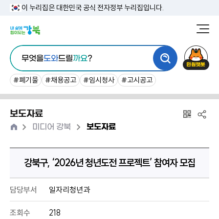
본
이 누리집은 대한민국 공식 전자정부 누리집입니다.
문
강
북
내
통
구
민
용
무엇을
도와
드릴
까요
?
합
청
원
바
검
챗
#폐기물
#채용공고
#임시청사
#고시공고
로
색
봇
가
보도자료
기
홈
>
>
미디어 강북
보도자료
강북구, ‘2026년 청년도전 프로젝트’ 참여자 모집
담당부서
일자리청년과
조회수
218