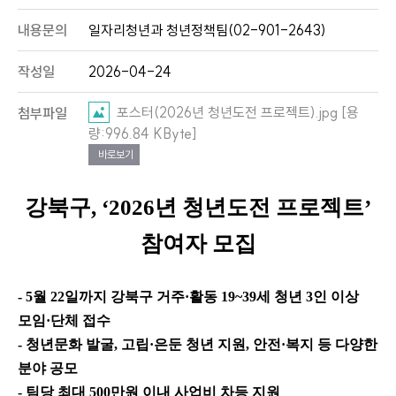
내용문의
일자리청년과 청년정책팀(02-901-2643)
작성일
2026-04-24
포스터(2026년 청년도전 프로젝트).jpg [용
첨부파일
량:996.84 KByte]
바로보기
강북구
, ‘2026
년 청년도전 프로젝트
’
참여자 모집
- 5
월
22
일까지 강북구 거주
·
활동
19~39
세 청년
3
인 이상
모임
·
단체 접수
-
청년문화 발굴
,
고립
·
은둔 청년 지원
,
안전
·
복지 등 다양한
분야 공모
-
팀당 최대
500
만원 이내 사업비 차등 지원