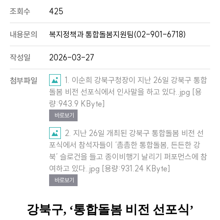
조회수
425
내용문의
복지정책과 통합돌봄지원팀(02-901-6718)
작성일
2026-03-27
1. 이순희 강북구청장이 지난 26일 강북구 통합
첨부파일
돌봄 비전 선포식에서 인사말을 하고 있다..jpg [용
량:943.9 KByte]
바로보기
2. 지난 26일 개최된 강북구 통합돌봄 비전 선
포식에서 참석자들이 ‘촘촘한 통합돌봄, 든든한 강
북’ 슬로건을 들고 종이비행기 날리기 퍼포먼스에 참
여하고 있다..jpg [용량:931.24 KByte]
바로보기
강북구
, ‘
통합돌봄 비전 선포식
’