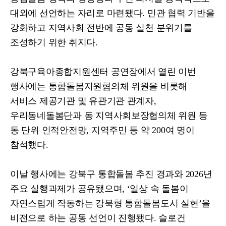
대외에 선언하는 자리로 마련됐다
.
민관 협력 기반을
강화하고 지역사회 전반에 공동 실천 분위기를
조성하기 위한 취지다
.
강북구육아종합지원센터 공연장에서 열린 이번
행사에는 통합돌봄지원협의체 위원을 비롯해
서비스 제공기관 및 유관기관 관계자
,
우리동네돌봄단과 동 지역사회보장협의체 위원 등
동 단위 인적안전망
,
지역주민 등 약
200
여 명이
참석했다
.
이날 행사에는 강북구 통합돌봄 추진 경과와
2026
년
주요 실행과제가 공유됐으며
, ‘
일상 속 돌봄이
자연스럽게 작동하는 강북형 통합돌봄도시 실현
’
을
비전으로 하는 공동 선언이 진행됐다
.
슬로건