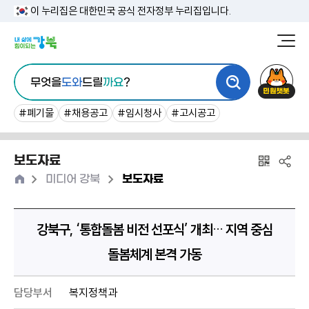
본
이 누리집은 대한민국 공식 전자정부 누리집입니다.
문
강
북
내
통
구
민
용
무엇을
도와
드릴
까요
?
합
청
원
바
검
챗
#폐기물
#채용공고
#임시청사
#고시공고
로
색
봇
가
보도자료
기
홈
>
>
미디어 강북
보도자료
강북구, ‘통합돌봄 비전 선포식’ 개최… 지역 중심
돌봄체계 본격 가동
담당부서
복지정책과