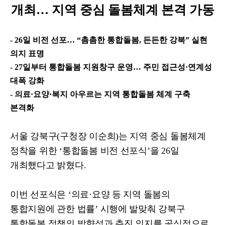
개최
…
지역 중심 돌봄체계 본격 가동
- 26
일 비전 선포
…
“
촘촘한 통합돌봄
,
든든한 강북
”
실현
의지 표명
- 27
일부터 통합돌봄 지원창구 운영
…
주민 접근성
·
연계성
대폭 강화
-
의료
·
요양
·
복지 아우르는 지역 통합돌봄 체계 구축
본격화
서울 강북구
(
구청장 이순희
)
는 지역 중심 돌봄체계
정착을 위한
‘
통합돌봄 비전 선포식
’
을
26
일
개최했다고 밝혔다
.
이번 선포식은
‘
의료
·
요양 등 지역 돌봄의
통합지원에 관한 법률
’
시행에 발맞춰 강북구
통합돌봄 정책의 방향성과 추진 의지를 공식적으로