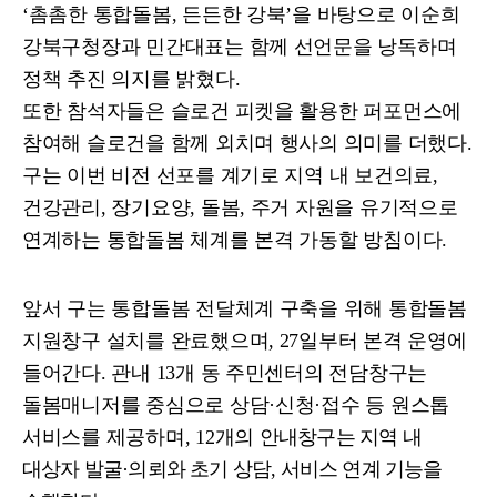
‘
촘촘한 통합돌봄
,
든든한 강북
’
을 바탕으로 이순희
강북구청장과 민간대표는 함께 선언문을 낭독하며
정책 추진 의지를 밝혔다
.
또한 참석자들은 슬로건 피켓을 활용한 퍼포먼스에
참여해 슬로건을 함께 외치며 행사의 의미를 더했다
.
구는 이번 비전 선포를 계기로 지역 내 보건의료
,
건강관리
,
장기요양
,
돌봄
,
주거 자원을 유기적으로
연계하는 통합돌봄 체계를 본격 가동할 방침이다
.
앞서 구는 통합돌봄 전달체계 구축을 위해 통합돌봄
지원창구 설치를 완료했으며
, 27
일부터 본격 운영에
들어간다
.
관내
13
개 동 주민센터의 전담창구는
돌봄매니저를 중심으로 상담
·
신청
·
접수 등 원스톱
서비스를 제공하며
, 12
개의
안내창구는 지역 내
대상자 발굴
·
의뢰와 초기 상담
,
서비스 연계 기능을