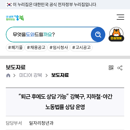
본
이 누리집은 대한민국 공식 전자정부 누리집입니다.
문
강
북
내
통
구
민
용
무엇을
도와
드릴
까요
?
합
청
원
바
검
챗
#폐기물
#채용공고
#임시청사
#고시공고
로
색
봇
가
보도자료
기
홈
>
>
미디어 강북
보도자료
“퇴근 후에도 상담 가능” 강북구, 지하철·야간
노동법률 상담 운영
담당부서
일자리청년과