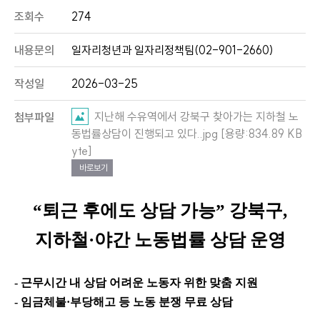
조회수
274
내용문의
일자리청년과 일자리정책팀(02-901-2660)
작성일
2026-03-25
지난해 수유역에서 강북구 찾아가는 지하철 노
첨부파일
동법률상담이 진행되고 있다..jpg [용량:834.89 KB
yte]
바로보기
“
퇴근 후에도 상담 가능
”
강북구
,
지하철
·
야간 노동법률 상담 운영
-
근무시간 내 상담 어려운 노동자 위한 맞춤 지원
-
임금체불
·
부당해고 등 노동 분쟁 무료 상담