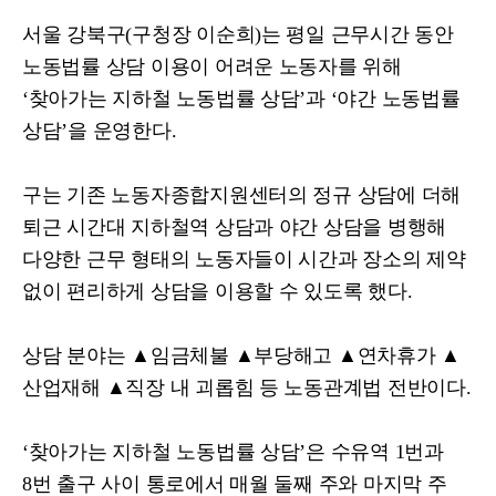
서울 강북구
(
구청장 이순희
)
는 평일 근무시간 동안
노동법률 상담 이용이 어려운 노동자를 위해
‘
찾아가는 지하철 노동법률 상담
’
과
‘
야간 노동법률
상담
’
을 운영한다
.
구는 기존 노동자종합지원센터의 정규 상담에 더해
퇴근 시간대 지하철역 상담과 야간 상담을 병행해
다양한 근무 형태의 노동자들이 시간과 장소의 제약
없이 편리하게 상담을 이용할 수 있도록 했다
.
상담 분야는
▲
임금체불
▲
부당해고
▲
연차휴가
▲
산업재해
▲
직장 내 괴롭힘 등 노동관계법 전반이다
.
‘
찾아가는 지하철 노동법률 상담
’
은 수유역
1
번과
8
번 출구 사이 통로에서 매월 둘째 주와 마지막 주