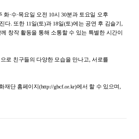
주 화
·
수
·
목요일 오전
10
시
30
분과 토요일 오후
쳐진다
.
또한
11
일
(
토
)
과
18
일
(
토
)
에는 공연 후 김슬기
,
께 창작 활동을 통해 소통할 수 있는 특별한 시간이
선으로 친구들의 다양한 모습을 만나고
,
서로를
문화재단 홈페이지
(http://gbcf.or.kr)
에서 할 수 있으며
,