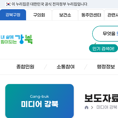
본
이 누리집은 대한민국 공식 전자정부 누리집입니다.
문
강북구청
구의회
보건소
동주민센터
관련
내
통
용
내
무엇을
합
삶
바
검
에
로
인기 검색어!
색
힘
가
이
기
되
종합민원
소통참여
행정정보
는
강
북
보도자
Gang-buk
미디어 강북
홈
>
미디어 강북