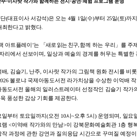
난주
·
이사랏 작가와 함께하는 전시
·
공연
·
체험 프로그램 운영
재단
(
대표이사 서강석
)
은 오는
4
월
1
일
(
수
)
부터
25
일
(
토
)
까지
개최한다고 밝혔다
.
책 아트플레이
’
는
「
새로 읽는 친구
,
함께 하는 우리
」
를 주
 자리에서 선보이며
,
일상과 예술의 경계를 허무는 특별한
억배
,
김슬기
,
난주
,
이사랏 작가의 그림책 원화 전시를 비
2026
볼로냐 국제아동도서전 라가치상을 수상한 이억배 
아동도서전 올해의 일러스트레이터 선정작인 김슬기 작가
욱 풍성한 감상 기회를 제공한다
.
요일부터 토요일까지
(
오전
10
시
~
오후
5
시
)
운영되며
,
일요
그램
<
이억배 작가와의 만남
>
이 강북문화예술회관
1
층 행
창작 과정에 관한 강연과 질의응답 시간으로 꾸며질 예정