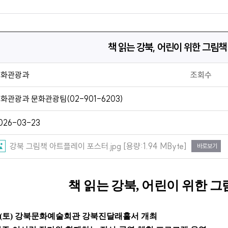
책 읽는 강북, 어린이 위한 그림책
문화관광과
조회수
화관광과 문화관광팀(02-901-6203)
026-03-23
강북 그림책 아트플레이 포스터.jpg [용량:1.94 MByte]
바로보기
책 읽는 강북
,
어린이 위한 그
(
토
)
강북문화예술회관 강북진달래홀서 개최