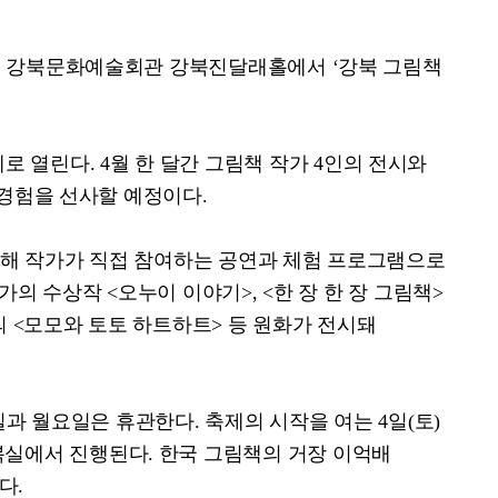
 강북문화예술회관 강북진달래홀에서
‘
강북 그림책
제로 열린다
. 4
월 한 달간 그림책 작가
4
인의 전시와
 경험을 선사할 예정이다
.
롯해 작가가 직접 참여하는 공연과 체험 프로그램으로
작가의 수상작
<
오누이 이야기
>, <
한 장 한 장 그림책
>
의
<
모모와 토토 하트하트
>
등 원화가 전시돼
일과 월요일은 휴관한다
.
축제의 시작을 여는
4
일
(
토
)
복실에서 진행된다
.
한국 그림책의 거장 이억배
이다
.