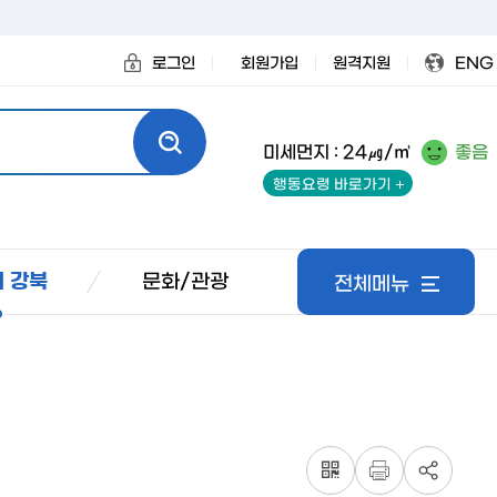
로그인
회원가입
원격지원
ENG
미세먼지 : 24㎍/㎥
좋음
행동요령 바로가기
문화/관광
 강북
전체메뉴