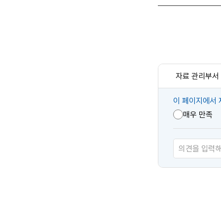
자료 관리부서
콘
이 페이지에서 
텐
매우 만족
츠
만
족
도