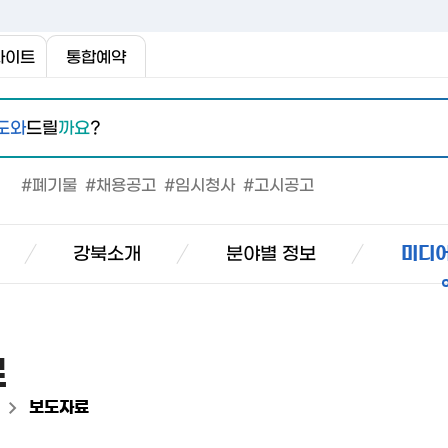
사이트
통합예약
도와
드릴
까요
?
#폐기물
#채용공고
#임시청사
#고시공고
강북소개
분야별 정보
미디어
료
>
보도자료