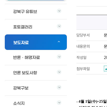
강북구 유튜브
포토갤러리
담당부서
보도자료
내용문의
문
작성일
2
반론ㆍ해명자료
첨부파일
언론 보도사항
강북구보
- 4
월
1
일
(
수
)~25
일
소식지