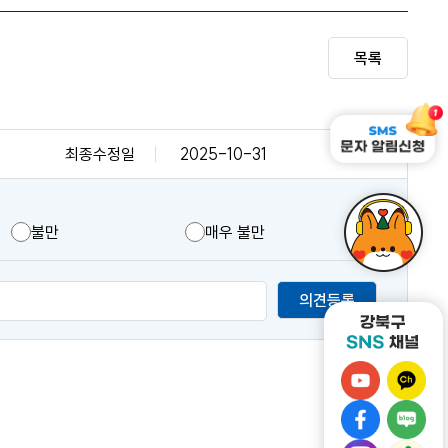
목록
최종수정일
2025-10-31
불만
매우 불만
의견등록
강
강
북
북
강
강
구
구
북
북