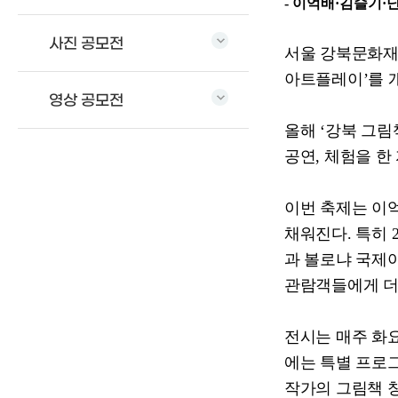
-
이억배
·
김슬기
·
사진 공모전
서울 강북문화
아트플레이
’
를 
영상 공모전
올해
‘
강북 그림
공연
,
체험을 한
이번 축제는 이
채워진다
.
특히
과 볼로냐 국제
관람객들에게 더
전시는 매주 화
에는 특별 프로
작가의 그림책 