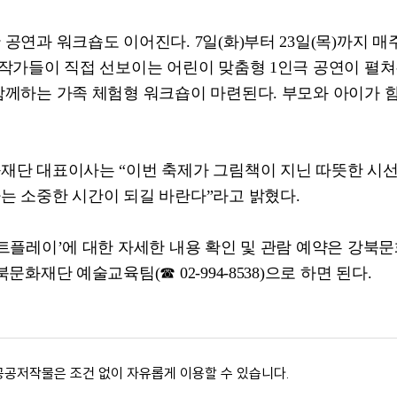
 공연과 워크숍도 이어진다
. 7
일
(
화
)
부터
23
일
(
목
)
까지 매
 작가들이 직접 선보이는 어린이 맞춤형
1
인극 공연이 펼
함께하는 가족 체험형 워크숍이 마련된다
.
부모와 아이가 함
화재단 대표이사는
“
이번 축제가 그림책이 지닌 따뜻한 시
는 소중한 시간이 되길 바란다
”
라고 밝혔다
.
아트플레이
’
에 대한 자세한 내용 확인 및 관람 예약은 강북
강북문화재단 예술교육팀
(
☎
02-994-8538)
으로 하면 된다
.
공공저작물은 조건 없이 자유롭게 이용할 수 있습니다.