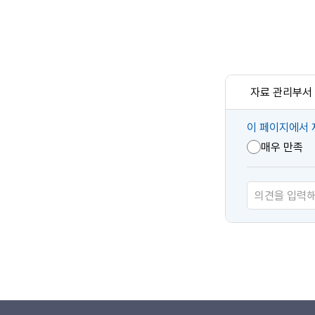
자료 관리부서
콘
이 페이지에서 
텐
매우 만족
츠
만
족
도