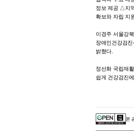
정보 제공
△
지
확보와 자립 지
이경주 서울강
장애인건강검진센
밝혔다
.
정선화 국립재
쉽게 건강검진에
본 