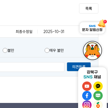
목록
최종수정일
2025-10-31
불만
매우 불만
의견등록
강
강
북
북
강
강
구
구
북
북
유
강
카
강
구
구