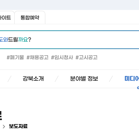
사이트
통합예약
도와
드릴
까요
?
#폐기물
#채용공고
#임시청사
#고시공고
강북소개
분야별 정보
미디어
료
>
보도자료