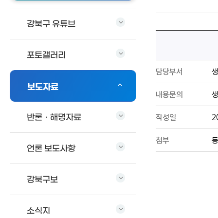
강북구 유튜브
포토갤러리
담당부서
보도자료
내용문의
생
작성일
2
반론ㆍ해명자료
첨부
등
언론 보도사항
강북구보
소식지