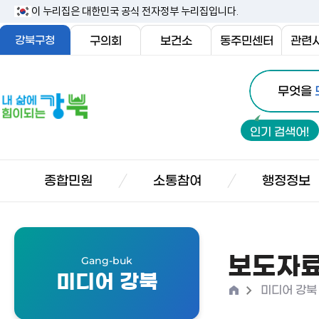
본
이 누리집은 대한민국 공식 전자정부 누리집입니다.
문
강북구청
구의회
보건소
동주민센터
관련
내
통
용
내
무엇을
합
삶
바
검
에
로
인기 검색어!
색
힘
가
이
기
되
종합민원
소통참여
행정정보
는
강
북
보도자
Gang-buk
미디어 강북
홈
>
미디어 강북