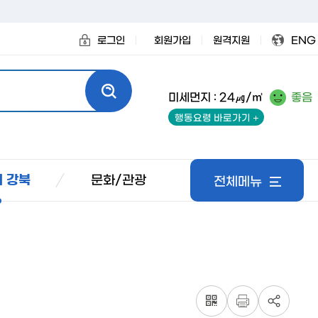
로그인
회원가입
원격지원
ENG
미세먼지 : 24㎍/㎥
좋음
행동요령 바로가기
문화/관광
 강북
전체메뉴