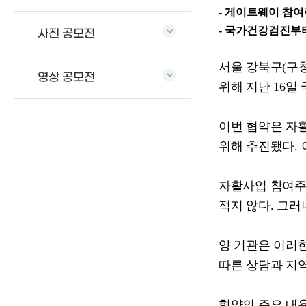
-
게이트웨이 참여
-
국가건강검진부터
사진 공모전
서울 강북구
(
구
영상 공모전
위해 지난
16
일
이번 협약은 자
위해 추진됐다
.
자활사업 참여주
적지 않다
.
그러
양 기관은 이러
따른 상담과 지
협약의 주요 내