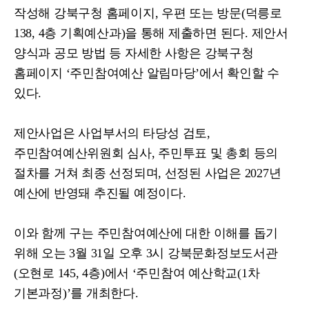
작성해 강북구청 홈페이지
,
우편 또는 방문
(
덕릉로
138, 4
층 기획예산과
)
을 통해 제출하면 된다
.
제안서
양식과 공모 방법 등 자세한 사항은 강북구청
홈페이지
‘
주민참여예산 알림마당
’
에서 확인할 수
있다
.
제안사업은 사업부서의 타당성 검토
,
주민참여예산위원회 심사
,
주민투표 및 총회 등의
절차를 거쳐 최종 선정되며
,
선정된 사업은
2027
년
예산에 반영돼 추진될 예정이다
.
이와 함께 구는 주민참여예산에 대한 이해를 돕기
위해 오는
3
월
31
일 오후
3
시 강북문화정보도서관
(
오현로
145, 4
층
)
에서
‘
주민참여 예산학교
(1
차
기본과정
)’
를 개최한다
.