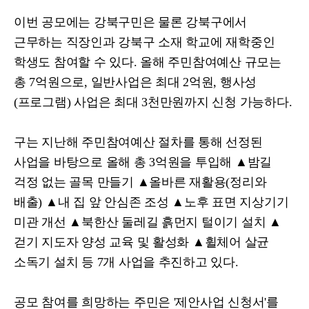
이번 공모에는 강북구민은 물론 강북구에서
근무하는 직장인과 강북구 소재 학교에 재학중인
학생도 참여할 수 있다
.
올해 주민참여예산 규모는
총
7
억원으로
,
일반사업은 최대
2
억원
,
행사성
(
프로그램
)
사업은 최대
3
천만원까지 신청 가능하다
.
구는 지난해 주민참여예산 절차를 통해 선정된
사업을 바탕으로 올해 총
3
억원을 투입해
▲
밤길
걱정 없는 골목 만들기
▲
올바른 재활용
(
정리와
배출
)
▲
내 집 앞 안심존 조성
▲
노후 표면 지상기기
미관 개선
▲
북한산 둘레길 흙먼지 털이기 설치
▲
걷기 지도자 양성 교육 및 활성화
▲
휠체어 살균
소독기 설치 등
7
개 사업을 추진하고 있다
.
공모 참여를 희망하는 주민은
'
제안사업 신청서
'
를