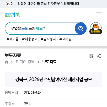
본
이 누리집은 대한민국 공식 전자정부 누리집입니다.
문
강
북
내
통
구
민
용
무엇을
도와
드릴
까요
?
합
청
원
바
검
챗
#폐기물
#채용공고
#임시청사
#고시공고
로
색
봇
가
보도자료
기
홈
>
>
미디어 강북
보도자료
강북구, 2026년 주민참여예산 제안사업 공모
담당부서
기획예산과
조회수
254