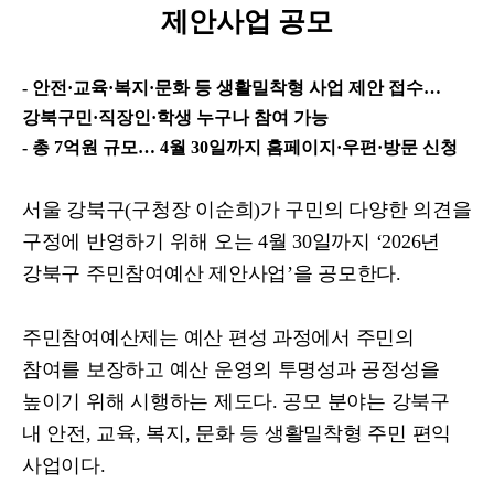
제안사업 공모
-
안전
·
교육
·
복지
·
문화 등 생활밀착형 사업 제안 접수
…
강북구민
·
직장인
·
학생 누구나 참여 가능
-
총
7
억원 규모
…
4
월
30
일까지 홈페이지
·
우편
·
방문 신청
서울 강북구
(
구청장 이순희
)
가 구민의 다양한 의견을
구정에 반영하기 위해 오는
4
월
30
일까지
‘2026
년
강북구 주민참여예산 제안사업
’
을 공모한다
.
주민참여예산제는 예산 편성 과정에서 주민의
참여를 보장하고 예산 운영의 투명성과 공정성을
높이기 위해 시행하는 제도다
.
공모 분야는 강북구
내 안전
,
교육
,
복지
,
문화 등 생활밀착형 주민 편익
사업이다
.