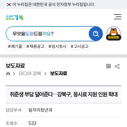
본
이 누리집은 대한민국 공식 전자정부 누리집입니다.
문
강
북
내
통
구
민
용
무엇을
도와
드릴
까요
?
합
청
원
바
검
챗
#폐기물
#채용공고
#임시청사
#고시공고
로
색
봇
가
보도자료
기
홈
>
>
미디어 강북
보도자료
취준생 부담 덜어준다…강북구, 응시료 지원 인원 확대
담당부서
일자리청년과
조회수
533