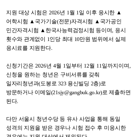
지원 대상 시험은
2026
년
1
월
1
일 이후 응시한
▲
어학시험
▲
국가기술
(
전문
)
자격시험
▲
국가공인
민간자격시험
▲
한국사능력검정시험 등이며
,
응시
횟수와 관계없이
1
인당 최대
10
만원 범위에서 실제
응시료를 지원한다
.
신청기간은
2026
년
4
월
1
일부터
12
월
11
일까지이며
,
신청을 원하는 청년은
구비서류를 갖춰
일자리청년과
(
도봉로
323
용신빌딩
2
층
)
로
방문하거나 이메일
(21sjy@gangbuk.go.kr)
로 제출하면
된다
.
다만 서울시 청년수당 등 유사 사업을 통해 동일
성격의 지원을 받은 경우나 시험 접수 후 미응시한
경우에는 지원 대상에서 제외된다
.