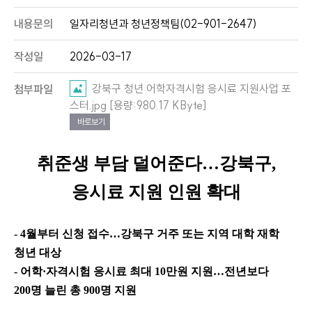
내용문의
일자리청년과 청년정책팀(02-901-2647)
작성일
2026-03-17
강북구 청년 어학자격시험 응시료 지원사업 포
첨부파일
스터.jpg [용량:980.17 KByte]
바로보기
취준생 부담 덜어준다
…
강북구
,
응시료 지원 인원 확대
- 4
월부터 신청 접수
…
강북구 거주 또는 지역 대학 재학
청년 대상
-
어학
·
자격시험 응시료 최대
10
만원 지원
…
전년보다
200
명 늘린 총
900
명 지원