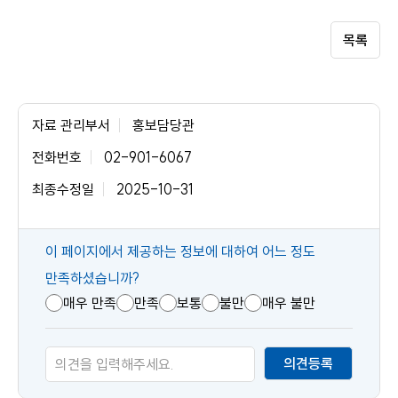
목록
자료 관리부서
홍보담당관
전화번호
02-901-6067
최종수정일
2025-10-31
콘
이 페이지에서 제공하는 정보에 대하여 어느 정도
텐
만족하셨습니까?
츠
매우 만족
만족
보통
불만
매우 불만
만
족
의견등록
도