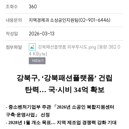
조회수
360
내용문의
지역경제과 소상공인지원팀(02-901-6446)
작성일
2026-03-13
강북패션플랫폼 외부투시도.png [용량:382.0
첨부파일
4 KByte]
바로보기
강북구
, ‘
강북패션플랫폼
’
건립
탄력
…
국
·
시비
34
억 확보
-
중소벤처기업부 주관
「
2026
년 소공인 복합지원센터
구축
·
운영사업
」
선정
- 2028
년
1
월 개소 목표
…
지역 제조업 경쟁력 강화 기대