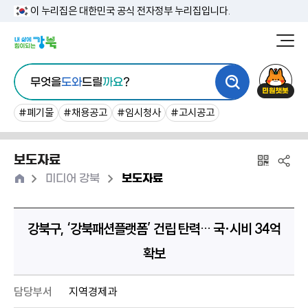
본
이 누리집은 대한민국 공식 전자정부 누리집입니다.
문
강
북
내
통
구
민
용
무엇을
도와
드릴
까요
?
합
청
원
바
검
챗
#폐기물
#채용공고
#임시청사
#고시공고
로
색
봇
가
보도자료
기
홈
>
>
미디어 강북
보도자료
강북구, ‘강북패션플랫폼’ 건립 탄력… 국·시비 34억
확보
담당부서
지역경제과