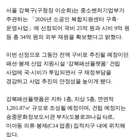
서울 강북구
(
구청장 이순희
)
는 중소벤처기업부가
주관하는
「
2026
년 소공인 복합지원센터 구축
·
운영사업
」
에 선정되어 국비
25
억 원과 시비
9
억 원
등 총
34
억 원의 외부 재원을 확보했다고 밝혔다
.
이번 선정으로 그동안 전액 구비로 추진될 예정이던
패션
·
봉제 산업 지원시설
‘
강북패션플랫폼
’
건립
사업에 국
·
시비가 투입되면서 구 재정부담을
경감하고 사업 추진의 안정성을 높이게 됐다
.
강북패션플랫폼은 지하
1
층
,
지상
5
층
,
연면적
1,201.87
㎡
규모로 조성될 예정이며
,
건립 예정지는
송중문화정보도서관 부지
(
도봉로
20
나길
6)
로
,
미아동 의류
·
봉제
(C14
업종
)
집적지구 내에 위치해
있다
.