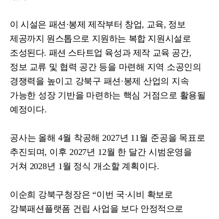
이 시설은 패션
·
봉제 제작부터 창업
,
교육
,
정보
제공까지 원스톱으로 지원하는 복합 지원시설로
조성된다
.
패션 스타트업 육성과 제작 교육 공간
,
정보 교류
및 협력 공간 등을 마련해 지역 소공인의
경쟁력을 높이고 강북구 패션
·
봉제 산업의 지속
가능한 성장 기반을 마련하는 핵심 거점으로 활용될
예정이다
.
공사는 올해
4
월 착공해
2027
년
11
월 준공을 목표로
추진되며
,
이후
2027
년
12
월 한 달간 시범운영을
거쳐
2028
년
1
월 정식 개소할 계획이다
.
이순희 강북구청장은
“
이번 국
·
시비 확보로
강북패션플랫폼 건립 사업을 보다
안정적으로