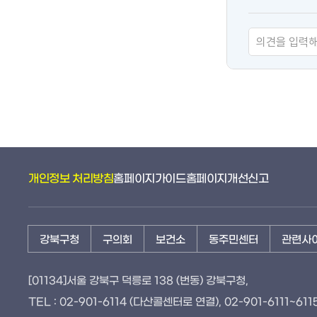
츠
만
족
도
개인정보 처리방침
홈페이지가이드
홈페이지개선신고
강북구청
구의회
보건소
동주민센터
관련사
[01134]서울 강북구 덕릉로 138 (번동) 강북구청,
TEL : 02-901-6114 (다산콜센터로 연결), 02-901-6111~6