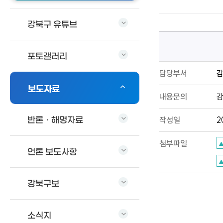
강북구 유튜브
포토갤러리
담당부서
보도자료
내용문의
감
작성일
2
반론ㆍ해명자료
첨부파일
언론 보도사항
강북구보
소식지