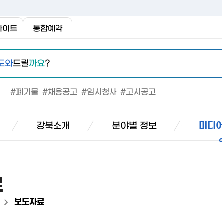
사이트
통합예약
도와
드릴
까요
?
#폐기물
#채용공고
#임시청사
#고시공고
강북소개
분야별 정보
미디어
료
>
보도자료