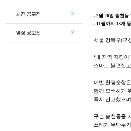
사진 공모전
- 2
월
26
일 송천동
- 11
월까지
13
개 
영상 공모전
서울 강북구
(
구
‘
내 지역 지킴이
’
스마트 불편신
이번 환경순찰은
함께 모색하기 
즉시 신고했으
구는 송천동을 
쓰레기 무단투