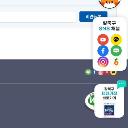
의견등록
강
강
북
북
강
강
구
구
북
북
유
강
카
강
구
구
튜
북
카
북
페
네
브
구
오
구
이
이
바
인
톡
당
스
버
로
스
채
근
북
블
가
타
널
마
바
로
기
그
바
켓
로
그
램
로
바
가
바
바
가
로
기
로
로
기
가