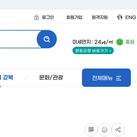
로그인
회원가입
원격지원
ENG
미세먼지 : 24㎍/㎥
좋음
행동요령 바로가기
문화/관광
 강북
전체메뉴