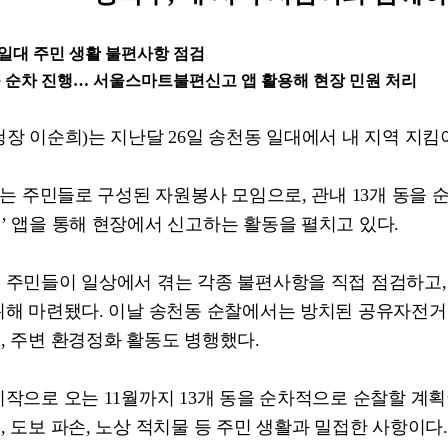
 일대 주민 생활 불편사항 점검
동 순차 진행
…
서울스마트불편신고 앱 활용해 현장 민원 처리
청장 이순희
)
는 지난달
26
일 송천동 일대에서 내 지역 지
는 주민들로 구성된 자원봉사 모임으로
,
관내
13
개 동을 
고
’
앱을 통해 현장에서 신고하는 활동을 펼치고 있다
.
 주민들이 일상에서 겪는 각종 불편사항을 직접 점검하고
위해 마련됐다
.
이날 송천동 순찰에서는 방치된 공유자전거
며
,
주변 환경정화 활동도 병행했다
.
시작으로 오는
11
월까지
13
개 동을 순차적으로 순찰할 계
기
,
도보 파손
,
노상 적치물 등 주민 생활과 밀접한 사항이다
.