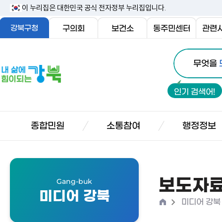
본
이 누리집은 대한민국 공식 전자정부 누리집입니다.
문
강북구청
구의회
보건소
동주민센터
관련
내
통
용
내
무엇을
합
삶
바
검
에
로
인기 검색어!
색
힘
가
이
기
되
종합민원
소통참여
행정정보
는
강
북
보도자
Gang-buk
미디어 강북
홈
>
미디어 강북