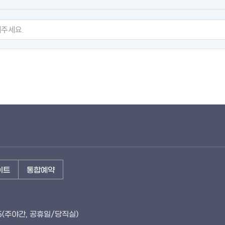
이트
통합예약
115(주야간, 공휴일/당직실)