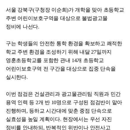
서울 강북구
(
구청장 이순희
)
가 개학을 맞아 초등학교
주변 어린이보호구역을 대상으로 불법광고물
정비에 나선다
.
구는 학생들의 안전한 통학 환경을 확보하고 쾌적한
학교 주변 환경을 조성하기 위해 내달
27
일까지
영훈초등학교를 포함한 관내
14
개 초등학교
어린이보호구역 전 구간을 대상으로 집중 단속을
실시한다
.
이번 점검은 건설관리과 광고물관리팀 직원과 민간
용역 인력 등
2
개 반
10
명으로 구성된 점검반이 맡아
진행하며
,
등하교 시간대에 맞춘 중점 단속으로
실효성을 높일 계획이다
.
현장에서는 우선 자진
정비를 안내하되
,
반복적인 위반이나 안전사고