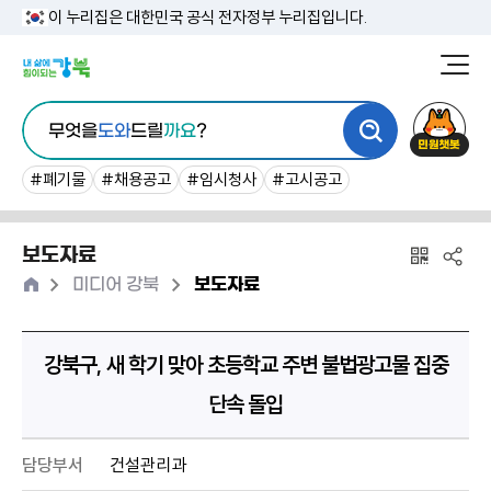
본
이 누리집은 대한민국 공식 전자정부 누리집입니다.
문
강
북
내
통
구
민
용
무엇을
도와
드릴
까요
?
합
청
원
바
검
챗
#폐기물
#채용공고
#임시청사
#고시공고
로
색
봇
가
보도자료
기
홈
>
>
미디어 강북
보도자료
강북구, 새 학기 맞아 초등학교 주변 불법광고물 집중
단속 돌입
담당부서
건설관리과