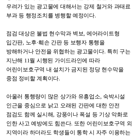
우려가 있는 광고물에 대해서는 강제 철거와 과태료
부과 등 행정조치를 병행할 예정이다
.
점검 대상은 불법 현수막과 벽보
,
에어라이트형
입간판
,
노후
·
훼손 간판 등 보행자 통행을
방해하거나 안전을 위협하는 광고물이다
.
특히 구는
지난해
11
월 시행된 가이드라인에 따라
어린이보호구역 내 설치가 금지된 정당 현수막을
중점 정비할 계획이다
.
아울러 통행량이 많은 상가와 유흥업소
,
숙박시설
인근을 중심으로 낡고 오래된 간판에 대한 안전
점검도 함께 실시해
,
강풍이나 폭설 등 기상 악화로
인한 사고 예방에도 힘쓴다
.
또한 어린이보호구역 외
지역이라 하더라도 학생들이 통학 시 자주 이용하는