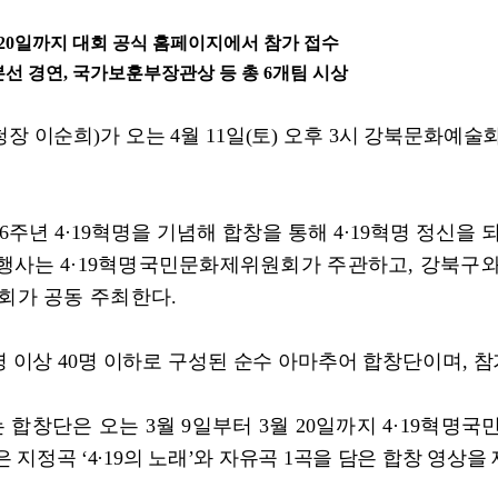
20
일까지 대회 공식 홈페이지에서 참가 접수
본선 경연
,
국가보훈부장관상 등 총
6
개팀 시상
청장 이순희
)
가 오는
4
월
11
일
(
토
)
오후
3
시 강북문화예술
6
주년
4·19
혁명을 기념해 합창을 통해
4·19
혁명 정신을 
행사는
4·19
혁명국민문화제위원회가 주관하고
,
강북구
회가 공동 주최한다
.
명 이상
40
명 이하로 구성된 순수 아마추어 합창단이며
,
참
는 합창단은 오는
3
월
9
일부터
3
월
20
일까지
4·19
혁명국
은 지정곡
‘4·19
의 노래
’
와 자유곡
1
곡을 담은 합창 영상을