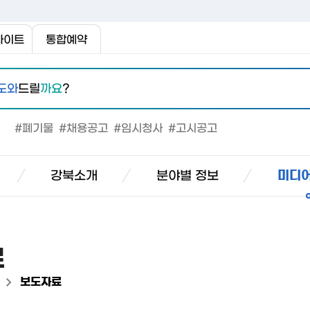
사이트
통합예약
도와
드릴
까요
?
#폐기물
#채용공고
#임시청사
#고시공고
강북소개
분야별 정보
미디어
료
>
보도자료