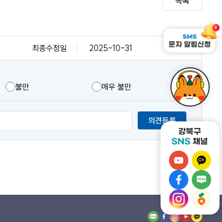
목록
최종수정일
2025-10-31
불만
매우 불만
의견등록
강
강
북
북
강
강
구
구
북
북
유
강
카
강
구
구
튜
북
카
북
페
네
브
구
오
구