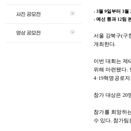
- 3
월
9
일부터
3
월
사진 공모전
-
예선 통과
12
팀 
영상 공모전
서울 강북구
(
구
개최한다
.
이번 대회는 제
6
위해 마련됐다
.
4·19
혁명공로자
참가 대상은
20
참가를 희망하
수 있다
.
참가팀