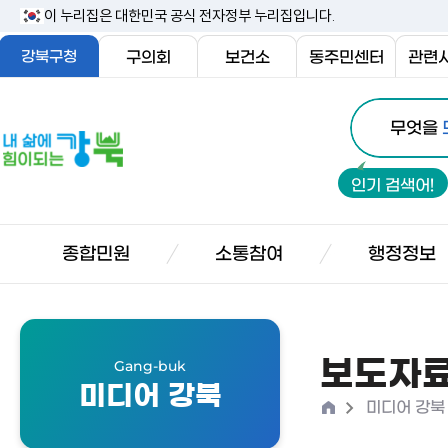
본
이 누리집은 대한민국 공식 전자정부 누리집입니다.
문
강북구청
구의회
보건소
동주민센터
관련
내
통
용
내
무엇을
합
삶
바
검
에
로
인기 검색어!
색
힘
가
이
기
되
종합민원
소통참여
행정정보
는
강
북
보도자
Gang-buk
미디어 강북
홈
>
미디어 강북