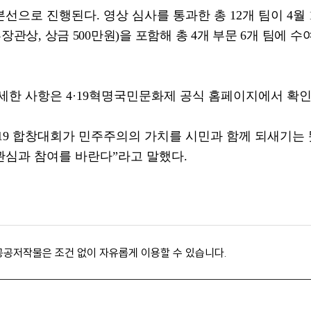
본선으로 진행된다
.
영상 심사를 통과한 총
12
개 팀이
4
월
부장관상
,
상금
500
만원
)
을 포함해 총
4
개 부문
6
개 팀에 수
자세한 사항은
4·19
혁명국민문화제 공식 홈페이지에서 확인
19
합창대회가 민주주의의 가치를 시민과 함께 되새기는 
관심과 참여를 바란다
”
라고 말했다
.
공공저작물은 조건 없이 자유롭게 이용할 수 있습니다.