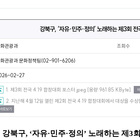
강북구, ‘자유·민주·정의’ 노래하는 제3회 전국
문화관광과
조회수
화관광과 문화정책팀(02-901-6206)
026-02-27
1. 제3회 전국 4.19 합창대회 포스터.jpeg [용량:961.85 KByte]
2. 지난해 4월 12일 열린 제2회 전국 4.19 합창대회에서 대상을 수상한
바로보기
강북구
, ‘
자유
·
민주
·
정의
’
노래하는 제
3
회