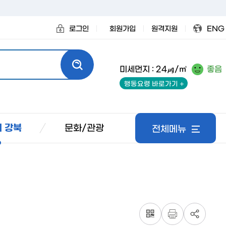
로그인
회원가입
원격지원
ENG
미세먼지 : 24㎍/㎥
좋음
행동요령 바로가기
문화/관광
 강북
전체메뉴