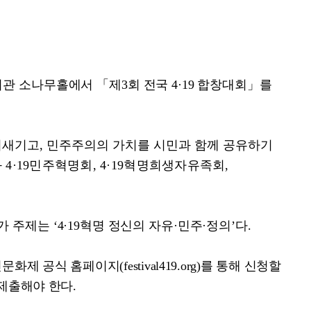
회관 소나무홀에서
「
제
3
회 전국
4·19
합창대회
」
를
되새기고
,
민주주의의 가치를 시민과 함께 공유하기
와
4·19
민주혁명회
, 4·19
혁명희생자유족회
,
가 주제는
‘4·19
혁명 정신의 자유
·
민주
·
정의
’
다
.
민
문화제 공식 홈페이지
(festival419.org)
를 통해 신청할
 제출해야 한다
.