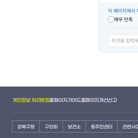
콘
이 페이지에서 
텐
매우 만족
츠
만
족
도
개인정보 처리방침
홈페이지가이드
홈페이지개선신고
강북구청
구의회
보건소
동주민센터
관련사