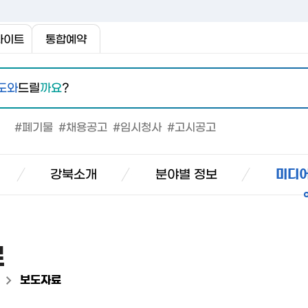
사이트
통합예약
도와
드릴
까요
?
#폐기물
#채용공고
#임시청사
#고시공고
강북소개
분야별 정보
미디어
료
>
보도자료