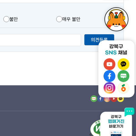
불만
매우 불만
의견등록
강
강
북
북
강
강
구
구
북
북
유
강
카
강
구
구
튜
북
카
북
페
네
브
구
오
구
이
이
바
인
톡
당
스
버
로
스
채
근
북
블
가
타
널
마
바
로
기
그
바
켓