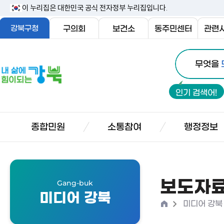
본
이 누리집은 대한민국 공식 전자정부 누리집입니다.
문
강북구청
구의회
보건소
동주민센터
관련
내
통
용
내
무엇을
합
삶
바
검
에
로
인기 검색어!
색
힘
가
이
기
되
종합민원
소통참여
행정정보
는
강
북
보도자
Gang-buk
미디어 강북
홈
>
미디어 강북