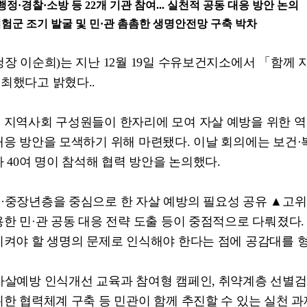
행정
·
경찰
·
소방 등
22
개 기관 참여
...
실천적 공동 대응 방안 논의
험군 조기 발굴 및 민
·
관 촘촘한 생명안전망 구축 박차
청장 이순희
)
는 지난
12
월
19
일 수유보건지소에서
「
함께 
개최했다고 밝혔다
..
 지역사회 구성원들이 한자리에 모여 자살 예방을 위한 
대응 방안을 모색하기 위해 마련됐다
.
이날 회의에는 보건
·
자
40
여 명이 참석해 협력 방안을 논의했다
.
청
·
중장년층을 중심으로 한 자살 예방의 필요성 공유
▲
고위
용한 민
·
관 공동 대응 전략 도출 등이 중점적으로 다뤄졌다
지켜야 할 생명의 문제로 인식해야 한다는 점에 공감대를 
자살예방 인식개선 교육과 참여형 캠페인
,
취약계층 선별검
한 협력체계 구축 등 민관이 함께 추진할 수 있는 실천 