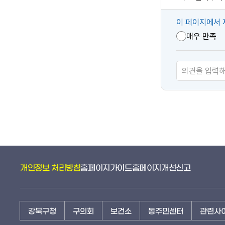
콘
이 페이지에서 
텐
매우 만족
츠
만
족
도
개인정보 처리방침
홈페이지가이드
홈페이지개선신고
강북구청
구의회
보건소
동주민센터
관련사