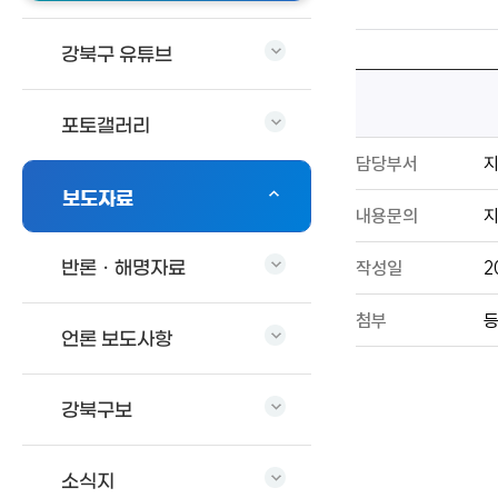
강북구 유튜브
포토갤러리
담당부서
보도자료
내용문의
지
작성일
2
반론ㆍ해명자료
첨부
등
언론 보도사항
강북구보
소식지