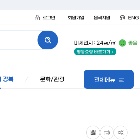
로그인
회원가입
원격지원
ENG
미세먼지 : 24㎍/㎥
좋음
행동요령 바로가기
문화/관광
 강북
전체메뉴