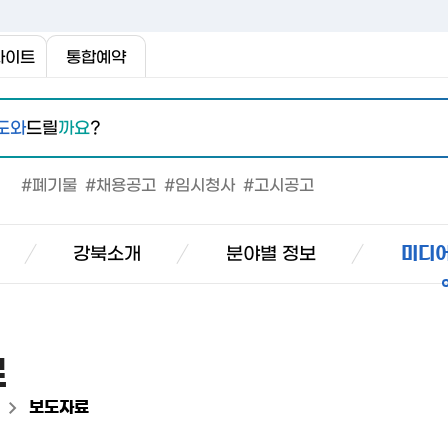
사이트
통합예약
도와
드릴
까요
?
#폐기물
#채용공고
#임시청사
#고시공고
강북소개
분야별 정보
미디어
료
>
보도자료