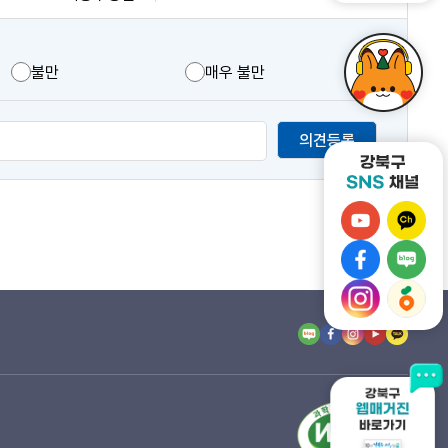
불만
매우 불만
의견등록
강
강
북
북
강
강
구
구
북
북
유
강
카
강
구
구
튜
북
카
북
페
네
브
구
오
구
이
이
바
인
톡
당
스
버
로
스
채
근
북
블
가
타
널
마
바
로
기
그
바
켓