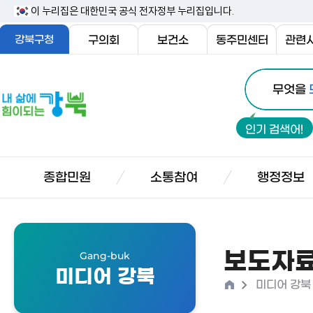
본
이 누리집은 대한민국 공식 전자정부 누리집입니다.
문
강북구청
구의회
보건소
동주민센터
관련
내
통
용
내
무엇을
합
삶
바
검
에
로
인기 검색어!
색
힘
가
이
기
되
종합민원
소통참여
행정정보
는
강
북
보도자
Gang-buk
미디어 강북
홈
>
미디어 강북