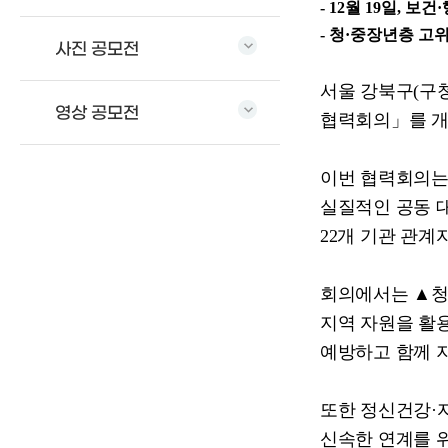
- 12
월
19
일
,
보건
·
-
청
·
중장년층 고위
사진 공모전
서울 강북구
(
구
영상 공모전
협력회의
」
를 
이번 협력회의는
실질적인 공동 
22
개 기관 관계
회의에서는
▲
지역 자원을 활
예방하고 함께 
또한 정신건강
·
신속한 연계를 위