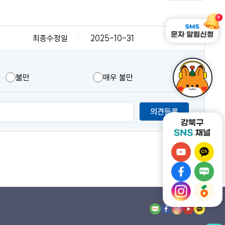
최종수정일
2025-10-31
불만
매우 불만
의견등록
강
강
북
북
강
강
구
구
북
북
유
강
카
강
구
구
튜
북
카
북
페
네
브
구
오
구
이
이