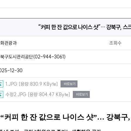
“커피 한 잔 값으로 나이스 샷”… 강북구, 스
문화관광과
조회수
북구도시관리공단(02-944-3061)
025-12-30
1.JPG [용량:830.9 KByte]
바로보기
수정2.JPG [용량:804.47 KByte]
바로보기
“
커피 한 잔 값으로 나이스 샷
”
…
강북구