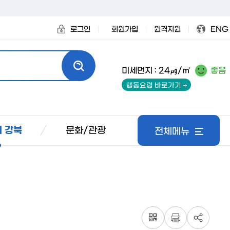
로그인
회원가입
원격지원
ENG
미세먼지 : 24㎍/㎥
좋음
행동요령 바로가기
문화/관광
 강북
전체메뉴