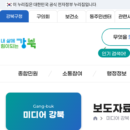
본
이 누리집은 대한민국 공식 전자정부 누리집입니다.
문
강북구청
구의회
보건소
동주민센터
관련
내
통
용
내
무엇을
합
삶
바
검
에
로
인기 검색어!
색
힘
가
이
기
되
종합민원
소통참여
행정정보
는
강
북
보도자
Gang-buk
미디어 강북
홈
>
미디어 강북