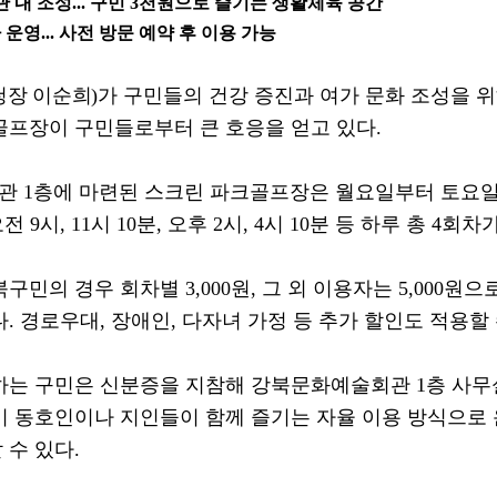
 내 조성
...
구민
3
천원으로 즐기는 생활체육 공간
 운영
...
사전 방문 예약 후 이용 가능
청장 이순희
)
가
구민들의 건강 증진과 여가 문화 조성을 
골프장이 구민들로부터 큰 호응을 얻고 있다
.
회관
1
층에 마련된 스크린 파크골프장은 월요일부터 토요
오전
9
시
, 11
시
10
분
,
오후
2
시
, 4
시
10
분 등 하루 총
4
회차가
북구민의 경우 회차별
3,000
원
,
그 외 이용자는
5,000
원으
다
.
경로우대
,
장애인
,
다자녀 가정 등 추가 할인도 적용할
하는 구민은 신분증을 지참해 강북문화예술회관
1
층 사무
이 동호인이나 지인들이 함께 즐기는 자율 이용 방식으로
 수 있다
.