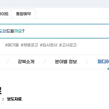
사이트
통합예약
도와
드릴
까요
?
#폐기물
#채용공고
#임시청사
#고시공고
강북소개
분야별 정보
미디어
료
>
보도자료