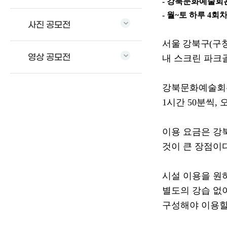
-
강북문화예술회관
-
월
~
토 하루
4
회차
사진 공모전
서울 강북구
(
구
영상 공모전
내 스크린 파크
강북문화예술
1
시간
50
분씩
,
이용 요금은 강
것이 큰 장점이
시설 이용을 원
별도의 강습 없
구성해야 이용할