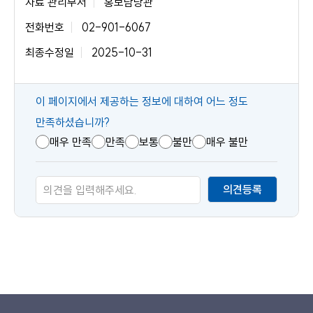
자료 관리부서
홍보담당관
전화번호
02-901-6067
최종수정일
2025-10-31
콘
이 페이지에서 제공하는 정보에 대하여 어느 정도
텐
만족하셨습니까?
츠
매우 만족
만족
보통
불만
매우 불만
만
족
의견등록
도