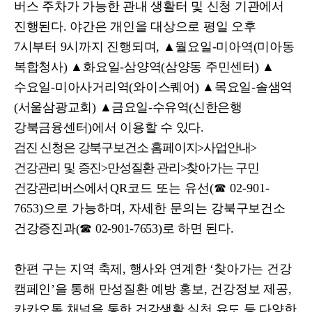
버스 주차가 가능한 관내 생활터 및 신청 기관에서
진행된다
.
야간은 개인을 대상으로 평일 오후
7
시부터
9
시까지 진행되며
,
▲
월요일
-
미아역
(
미아동
복합청사
)
▲
화요일
-
삼양역
(
삼양동 주민센터
)
▲
수요일
-
미아사거리역
(
와이스퀘어
)
▲
목요일
-
솔샘역
(
서울삼광교회
)
▲
금요일
-
수유역
(
신한은행
강
북금융센터
)
에서 이용할 수 있다
.
검진 신청은 강북구보건소 홈페이지
>
사업안내
>
건강관리 및 증진
>
만성질환 관리
>
찾아가는 구민
건강관리버스에서
QR
코드 또는 유선
(
☎
02-901-
7653)
으로 가능하며
,
자세한 문의는 강
북구보건소
건강증진과
(
☎
02-901-7653)
로 하면 된다
.
한편 구는 지역 축제
,
행사와 연계한
‘
찾아가는 건강
캠페인
’
을 통해 만성질환 예방 홍보
,
건강정보 제공
,
카카오톡 채널을 통한 건강생활 실천 유도 등 다양한