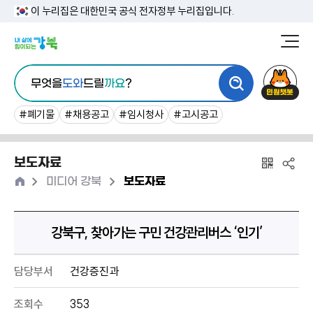
본
이 누리집은 대한민국 공식 전자정부 누리집입니다.
문
강
북
내
통
구
민
용
무엇을
도와
드릴
까요
?
합
청
원
바
검
챗
#폐기물
#채용공고
#임시청사
#고시공고
로
색
봇
가
보도자료
기
홈
>
>
미디어 강북
보도자료
강북구, 찾아가는 구민 건강관리버스 ‘인기’
담당부서
건강증진과
조회수
353