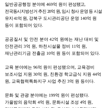
일반공공행정 분야에
469
억 원이
편성됐고
,
전국동시지방선거 추진
20
억 원
,
임시 청사 운영 등 시설
유지
41
억
원
,
강북구 도시관리공단 운영
140
억 원
등이 포함되어 있다
.
공공질서 및 안전 분야
42
억 원에는 재난 대비 및
안전관리
3
억 원
,
하천
시설물 정비
11
억 원
,
재난관리기금 전출금
10
억 원 등이 포함되어 있다
.
교육 분야에는
96
억 원이 편성됐으며
,
교육경비
보조사업 지원
30
억 원
,
친환경 학교급식 지원
44
억
원
,
교육협력특화지구 사업 추진
3
억 원 등이다
.
문화 및 관광 분야에는
199
억 원이 편성됐다
.
가을밤의 음악회
4
억 원
,
문화
시설 조성
4
억 원
,