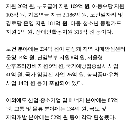
지원
20
억 원
,
부모급여 지원
109
억 원
,
아동수당 지원
103
억 원
,
기초연금 지급
2,186
억 원
,
노인일자리 및
경로당 운영 지원
181
억 원
,
아동
·
청소년 동행카드
지원
2
억 원
,
장애인활동지원
315
억 원 등이다
.
보건 분야에는
234
억 원이 편성돼 지역 치매안심센터
운영
14
억 원
,
난임부부
지원
8
억 원
,
서울형
산후조리경비 지원
9
억 원
,
국가예방접종실시 사업
41
억 원
,
국가 암검진 사업
26
억 원
,
농식품바우처
사업
14
억 원 등이 포함되어 있다
.
이외에도 산업
·
중소기업 및 에너지 분야에는
85
억
원
,
교통 및 물류 분야에는
134
억 원
,
국토 및
지역개발 분야에는
52
억 원 등이 각각
편성됐다
.