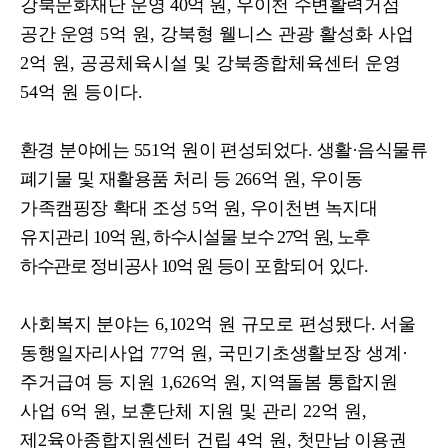
강북문화재단 운영
40
억 원
,
우이천 수변활력거점
공간 운영
5
억 원
,
강북형 웰니스 관광 활성화 사업
2
억 원
,
공공체육시설 및 강북종합체육센터 운영
54
억 원 등이다
.
환경 분야에는
551
억 원이 편성되었다
.
생활
·
음식물류
폐기물 및 재활용품
처리
등
266
억 원
,
우이동
가족캠핑장 확대 조성
5
억 원
,
우이천변 녹지대
유
지관리
10
억 원
,
하수시설물 보수
27
억 원
,
노후
하수관로 정비공사
10
억 원 등이
포함되어 있다
.
사회복지 분야는
6,102
억 원 규모로 편성됐다
.
서울
동행일자리사업
77
억 원
,
국민기초생활보장 생계
·
주거급여 등 지원
1,626
억 원
,
지역돌봄 통합지원
사업
6
억 원
,
보훈단체 지원 및 관리
22
억 원
,
제
2
육아종합지원센터 건립
4
억 원
,
첫만남 이용권