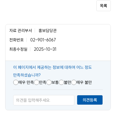
목록
자료 관리부서
홍보담당관
전화번호
02-901-6067
최종수정일
2025-10-31
콘
이 페이지에서 제공하는 정보에 대하여 어느 정도
텐
만족하셨습니까?
츠
매우 만족
만족
보통
불만
매우 불만
만
족
의견등록
도