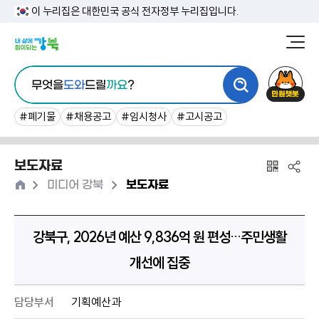
본
이 누리집은 대한민국 공식 전자정부 누리집입니다.
문
강
북
내
통
구
민
용
무엇을
도와
드릴
까요
?
합
청
원
바
검
챗
#폐기물
#채용공고
#임시청사
#고시공고
로
색
봇
가
보도자료
기
홈
>
>
미디어 강북
보도자료
강북구, 2026년 예산 9,836억 원 편성…주민생활
개선에 집중
담당부서
기획예산과