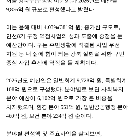
서울 강북구
(
구청장 이순희
)
가
2026
년도 예산을
9,836
억 원 규모로 편성했다고
밝혔다
.
이는 올해 대비
4.03%(381
억 원
)
증가한 규모로
,
민선
8
기 구정 역점사업의 성과 도출에 중점을 둔
예산안이다
.
구는 주민생활에 직결된 사업 우선
지원 등 내 삶에 힘이 되는 강북 실현을 위한 구민
중심 사업 추진에 역점을 둘 계획이다
.
2026
년도 예산안은 일반회계
9,728
억 원
,
특별회계
108
억 원으로 구성됐다
.
분야별로 보면 사회복지
분야 예산이
6,102
억 원으로 가장 큰 비중을
차지
했으며
,
환경 분야
551
억 원
,
일반공공행정 분야
469
억 원
,
보건 분야
234
억 원
순이다
.
분야별 편성액 및 주요사업을 살펴보면
,