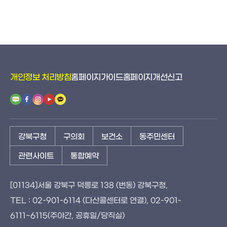
개인정보 처리방침
홈페이지가이드
홈페이지개선신고
강북구청
구의회
보건소
동주민센터
관련사이트
통합예약
[01134]서울 강북구 덕릉로 138 (번동) 강북구청,
TEL : 02-901-6114 (다산콜센터로 연결), 02-901-
6111~6115(주야간, 공휴일/당직실)